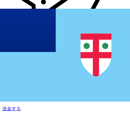
Xe 国際送金
オンラインの送金が迅速、安全、簡単に行えます。ライブの
追跡と通知に加え、柔軟な配信と支払いオプションをご利用
いただけます。
送金する