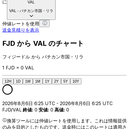
に
VAL
VAL
-
バチカン市国・リラ
仲値レートを使用
送金見積りを表示
FJD から VAL のチャート
フィジードル から バチカン市国・リラ
1 FJD = 0 VAL
12H
1D
1W
1M
1Y
2Y
5Y
10Y
2026年8月6日 6:25 UTC - 2026年8月6日 6:25 UTC
FJD/VAL
終値
:
0
安値
:
0
高値
:
0
換算ツールには仲値レートを使用します。これは情報提供
のみを目的としたものです。送金時にはこのレートは適用さ