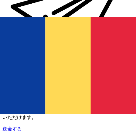
Xe 国際送金
オンラインの送金が迅速、安全、簡単に行えます。ライブの
追跡と通知に加え、柔軟な配信と支払いオプションをご利用
いただけます。
送金する