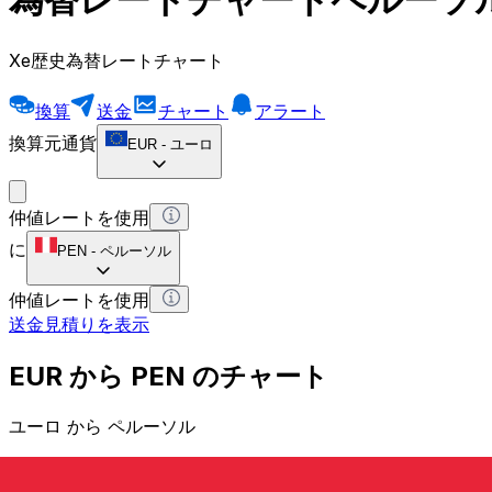
Xe歴史為替レートチャート
換算
送金
チャート
アラート
換算元通貨
EUR
-
ユーロ
仲値レートを使用
に
PEN
-
ペルーソル
仲値レートを使用
送金見積りを表示
EUR から PEN のチャート
ユーロ から ペルーソル
1 EUR = 0 PEN