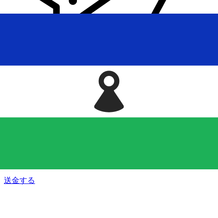
Xe 国際送金
オンラインの送金が迅速、安全、簡単に行えます。ライブの
追跡と通知に加え、柔軟な配信と支払いオプションをご利用
いただけます。
送金する