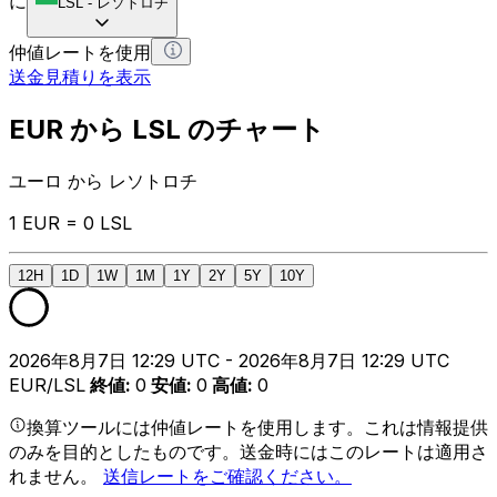
に
LSL
-
レソトロチ
仲値レートを使用
送金見積りを表示
EUR から LSL のチャート
ユーロ から レソトロチ
1 EUR = 0 LSL
12H
1D
1W
1M
1Y
2Y
5Y
10Y
2026年8月7日 12:29 UTC - 2026年8月7日 12:29 UTC
EUR/LSL
終値
:
0
安値
:
0
高値
:
0
換算ツールには仲値レートを使用します。これは情報提供
のみを目的としたものです。送金時にはこのレートは適用さ
れません。
送信レートをご確認ください。