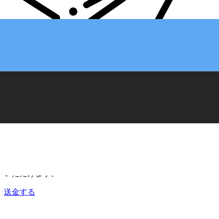
Xe 国際送金
オンラインの送金が迅速、安全、簡単に行えます。ライブの
追跡と通知に加え、柔軟な配信と支払いオプションをご利用
いただけます。
送金する