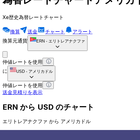
Xe歴史為替レートチャート
換算
送金
チャート
アラート
換算元通貨
ERN
-
エリトレアナクファ
仲値レートを使用
に
USD
-
アメリカドル
仲値レートを使用
送金見積りを表示
ERN から USD のチャート
エリトレアナクファ から アメリカドル
1 ERN = 0 USD