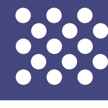
12H
1D
1W
1M
1Y
2Y
5Y
10Y
2026年8月8日 5:38 UTC - 2026年8月8日 5:38 UTC
ERN/USD
終値
:
0
安値
:
0
高値
:
0
換算ツールには仲値レートを使用します。これは情報提供
人気の アメリカドル (USD) ペア
為替情報
ERN
-
エリトレアナクファ
弊社の通貨ランキングによると、最も人気の エリトレアナクファ 
す。
More
エリトレアナクファ
info