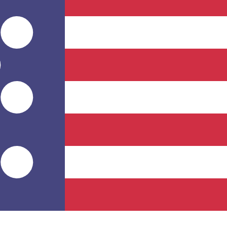
のみを目的としたものです。送金時にはこのレートは適用され
為替レートは ERN から USD のレートです。 エリトレアナク