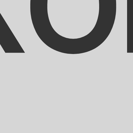
トは XOF から USD のレートです。 CFAフラン の通貨コー
通貨
金利
JPY
0.75%
CHF
0.00%
EUR
4.25%
USD
3.75%
CAD
2.25%
AUD
3.60%
NZD
2.25%
GBP
3.75%