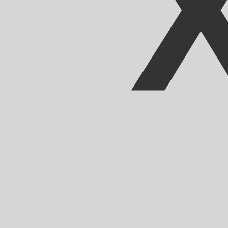
XOF
-
CFAフラン
弊社の通貨ランキングによると、最も人気の CFAフラン 為替レー
More
CFAフラン
info
リアルタイム為替レート
通貨ペア
レート
変動
EUR / USD
1.15586
▲
GBP / EUR
1.16699
▼
USD / JPY
157.824
▼
GBP / USD
1.34887
▲
USD / CHF
0.807845
▼
USD / CAD
1.39413
▼
EUR / JPY
182.422
▼
AUD / USD
0.706701
▲
XE通貨データAPI