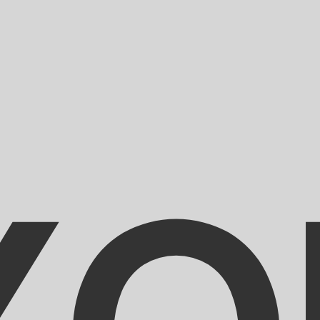
のみを目的としたものです。送金時にはこのレートは適用され
為替レートは DKK から USD のレートです。 デンマークク