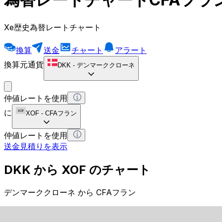
Xe歴史為替レートチャート
換算
送金
チャート
アラート
換算元通貨
DKK
-
デンマーククローネ
仲値レートを使用
に
XOF
-
CFAフラン
仲値レートを使用
送金見積りを表示
DKK から XOF のチャート
デンマーククローネ から CFAフラン
1 DKK = 0 XOF