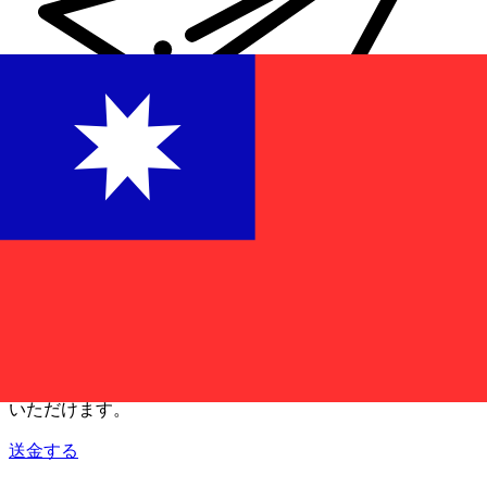
Xe 国際送金
オンラインの送金が迅速、安全、簡単に行えます。ライブの
追跡と通知に加え、柔軟な配信と支払いオプションをご利用
いただけます。
送金する