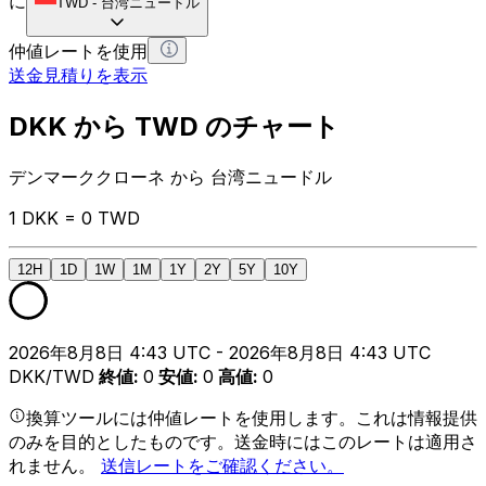
に
TWD
-
台湾ニュードル
仲値レートを使用
送金見積りを表示
DKK から TWD のチャート
デンマーククローネ から 台湾ニュードル
1 DKK = 0 TWD
12H
1D
1W
1M
1Y
2Y
5Y
10Y
2026年8月8日 4:43 UTC - 2026年8月8日 4:43 UTC
DKK/TWD
終値
:
0
安値
:
0
高値
:
0
換算ツールには仲値レートを使用します。これは情報提供
のみを目的としたものです。送金時にはこのレートは適用さ
れません。
送信レートをご確認ください。