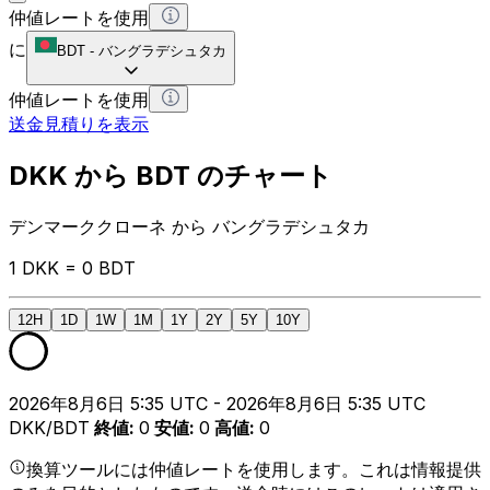
仲値レートを使用
に
BDT
-
バングラデシュタカ
仲値レートを使用
送金見積りを表示
DKK から BDT のチャート
デンマーククローネ から バングラデシュタカ
1 DKK = 0 BDT
12H
1D
1W
1M
1Y
2Y
5Y
10Y
2026年8月6日 5:35 UTC - 2026年8月6日 5:35 UTC
DKK/BDT
終値
:
0
安値
:
0
高値
:
0
換算ツールには仲値レートを使用します。これは情報提供