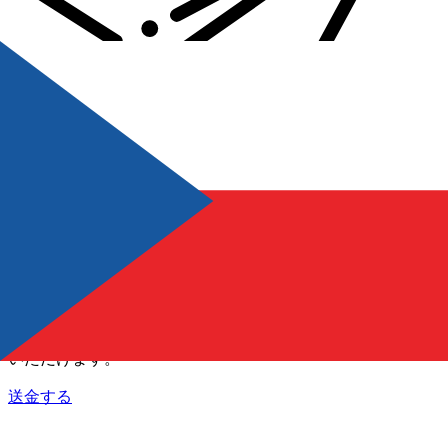
Xe 国際送金
オンラインの送金が迅速、安全、簡単に行えます。ライブの
追跡と通知に加え、柔軟な配信と支払いオプションをご利用
いただけます。
送金する