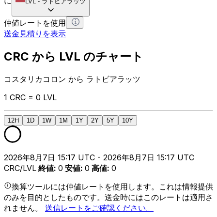
に
LVL
-
ラトビアラッツ
仲値レートを使用
送金見積りを表示
CRC から LVL のチャート
コスタリカコロン から ラトビアラッツ
1 CRC = 0 LVL
12H
1D
1W
1M
1Y
2Y
5Y
10Y
2026年8月7日 15:17 UTC - 2026年8月7日 15:17 UTC
CRC/LVL
終値
:
0
安値
:
0
高値
:
0
換算ツールには仲値レートを使用します。これは情報提供
のみを目的としたものです。送金時にはこのレートは適用さ
れません。
送信レートをご確認ください。