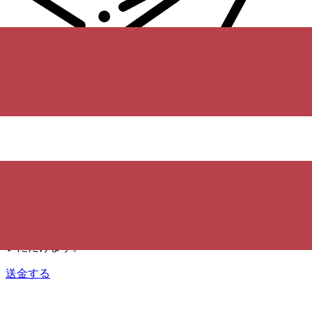
Xe 国際送金
オンラインの送金が迅速、安全、簡単に行えます。ライブの
追跡と通知に加え、柔軟な配信と支払いオプションをご利用
いただけます。
送金する