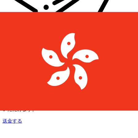
Xe 国際送金
オンラインの送金が迅速、安全、簡単に行えます。ライブの
追跡と通知に加え、柔軟な配信と支払いオプションをご利用
いただけます。
送金する