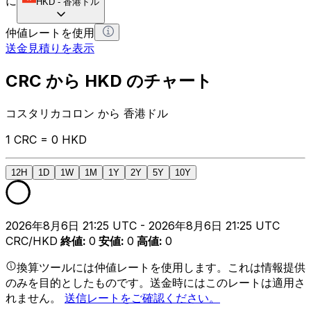
に
HKD
-
香港ドル
仲値レートを使用
送金見積りを表示
CRC から HKD のチャート
コスタリカコロン から 香港ドル
1 CRC = 0 HKD
12H
1D
1W
1M
1Y
2Y
5Y
10Y
2026年8月6日 21:25 UTC - 2026年8月6日 21:25 UTC
CRC/HKD
終値
:
0
安値
:
0
高値
:
0
換算ツールには仲値レートを使用します。これは情報提供
のみを目的としたものです。送金時にはこのレートは適用さ
れません。
送信レートをご確認ください。