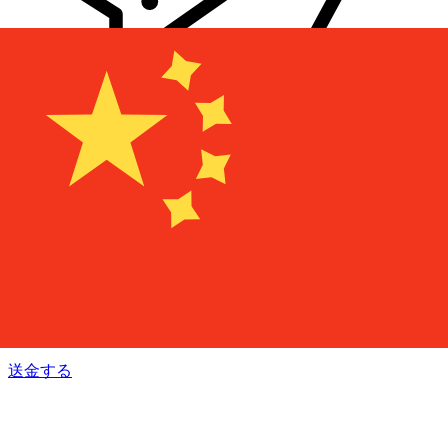
Xe 国際送金
オンラインの送金が迅速、安全、簡単に行えます。ライブの
追跡と通知に加え、柔軟な配信と支払いオプションをご利用
いただけます。
送金する