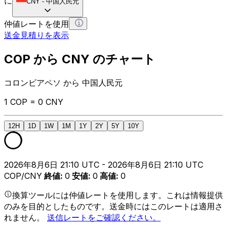
に
CNY
-
中国人民元
仲値レートを使用
送金見積りを表示
COP から CNY のチャート
コロンビアペソ から 中国人民元
1 COP = 0 CNY
12H
1D
1W
1M
1Y
2Y
5Y
10Y
2026年8月6日 21:10 UTC - 2026年8月6日 21:10 UTC
COP/CNY
終値
:
0
安値
:
0
高値
:
0
換算ツールには仲値レートを使用します。これは情報提供
のみを目的としたものです。送金時にはこのレートは適用さ
れません。
送信レートをご確認ください。