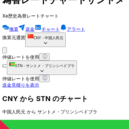
Xe歴史為替レートチャート
換算
送金
チャート
アラート
換算元通貨
CNY
-
中国人民元
仲値レートを使用
に
STN
-
サントメ・プリンシペドブラ
仲値レートを使用
送金見積りを表示
CNY から STN のチャート
中国人民元 から サントメ・プリンシペドブラ
1 CNY = 0 STN