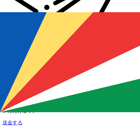
Xe 国際送金
オンラインの送金が迅速、安全、簡単に行えます。ライブの
追跡と通知に加え、柔軟な配信と支払いオプションをご利用
いただけます。
送金する