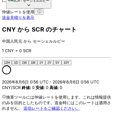
に
SCR
-
セーシェルルピー
仲値レートを使用
送金見積りを表示
CNY から SCR のチャート
中国人民元 から セーシェルルピー
1 CNY = 0 SCR
12H
1D
1W
1M
1Y
2Y
5Y
10Y
2026年8月6日 0:56 UTC - 2026年8月6日 0:56 UTC
CNY/SCR
終値
:
0
安値
:
0
高値
:
0
換算ツールには仲値レートを使用します。これは情報提供
のみを目的としたものです。送金時にはこのレートは適用さ
れません。
送信レートをご確認ください。