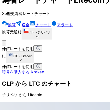
Xe歴史為替レートチャート
換算
送金
チャート
アラート
換算元通貨
CLP
-
チリペソ
仲値レートを使用
に
LTC
-
Litecoin
仲値レートを使用
暗号を購入する Kraken
CLP から LTC のチャート
チリペソ から Litecoin
1 CLP = 0 LTC