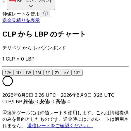
に
LBP
-
レバノンポンド
仲値レートを使用
送金見積りを表示
CLP から LBP のチャート
チリペソ から レバノンポンド
1 CLP = 0 LBP
12H
1D
1W
1M
1Y
2Y
5Y
10Y
2026年8月9日 3:26 UTC - 2026年8月9日 3:26 UTC
CLP/LBP
終値
:
0
安値
:
0
高値
:
0
換算ツールには仲値レートを使用します。これは情報提供
のみを目的としたものです。送金時にはこのレートは適用さ
れません。
送信レートをご確認ください。