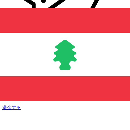
Xe 国際送金
オンラインの送金が迅速、安全、簡単に行えます。ライブの
追跡と通知に加え、柔軟な配信と支払いオプションをご利用
いただけます。
送金する