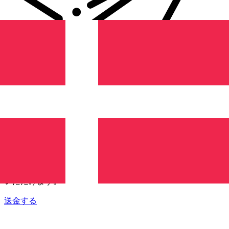
Xe 国際送金
オンラインの送金が迅速、安全、簡単に行えます。ライブの
追跡と通知に加え、柔軟な配信と支払いオプションをご利用
いただけます。
送金する