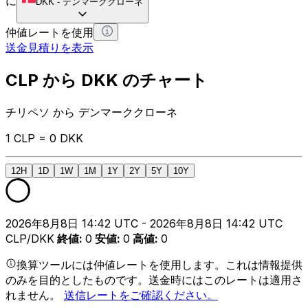
に
DKK
-
デンマーククローネ
仲値レートを使用
送金見積りを表示
CLP から DKK のチャート
チリペソ から デンマーククローネ
1 CLP = 0 DKK
12H
1D
1W
1M
1Y
2Y
5Y
10Y
2026年8月8日 14:42 UTC - 2026年8月8日 14:42 UTC
CLP/DKK
終値
:
0
安値
:
0
高値
:
0
換算ツールには仲値レートを使用します。これは情報提供
のみを目的としたものです。送金時にはこのレートは適用さ
れません。
送信レートをご確認ください。