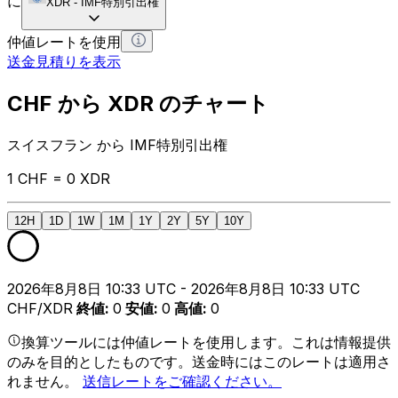
に
XDR
-
IMF特別引出権
仲値レートを使用
送金見積りを表示
CHF から XDR のチャート
スイスフラン から IMF特別引出権
1 CHF = 0 XDR
12H
1D
1W
1M
1Y
2Y
5Y
10Y
2026年8月8日 10:33 UTC - 2026年8月8日 10:33 UTC
CHF/XDR
終値
:
0
安値
:
0
高値
:
0
換算ツールには仲値レートを使用します。これは情報提供
のみを目的としたものです。送金時にはこのレートは適用さ
れません。
送信レートをご確認ください。