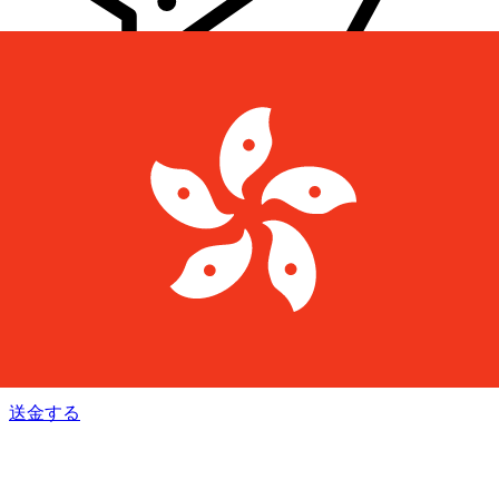
Xe 国際送金
オンラインの送金が迅速、安全、簡単に行えます。ライブの
追跡と通知に加え、柔軟な配信と支払いオプションをご利用
いただけます。
送金する