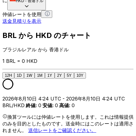
に
HKD
-
香港ドル
仲値レートを使用
送金見積りを表示
BRL から HKD のチャート
ブラジルレアル から 香港ドル
1 BRL = 0 HKD
12H
1D
1W
1M
1Y
2Y
5Y
10Y
2026年8月10日 4:24 UTC - 2026年8月10日 4:24 UTC
BRL/HKD
終値
:
0
安値
:
0
高値
:
0
換算ツールには仲値レートを使用します。これは情報提供
のみを目的としたものです。送金時にはこのレートは適用さ
れません。
送信レートをご確認ください。