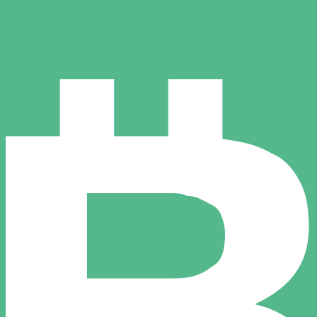
のみを目的としたものです。送金時にはこのレートは適用され
レートは BGN から USD のレートです。 ブルガリアレフ 