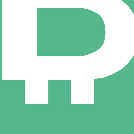
シュ 為替レートは BCH から USD のレートです。 ビット
通貨
金利
JPY
0.75%
CHF
0.00%
EUR
4.25%
USD
3.75%
CAD
2.25%
AUD
3.60%
NZD
2.25%
GBP
3.75%