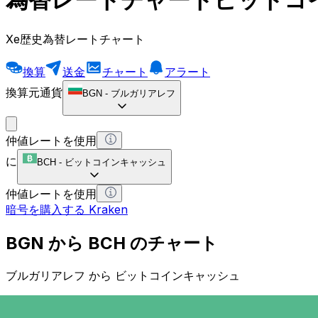
Xe歴史為替レートチャート
換算
送金
チャート
アラート
換算元通貨
BGN
-
ブルガリアレフ
仲値レートを使用
に
BCH
-
ビットコインキャッシュ
仲値レートを使用
暗号を購入する Kraken
BGN から BCH のチャート
ブルガリアレフ から ビットコインキャッシュ
1 BGN = 0 BCH