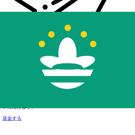
Xe 国際送金
オンラインの送金が迅速、安全、簡単に行えます。ライブの
追跡と通知に加え、柔軟な配信と支払いオプションをご利用
いただけます。
送金する