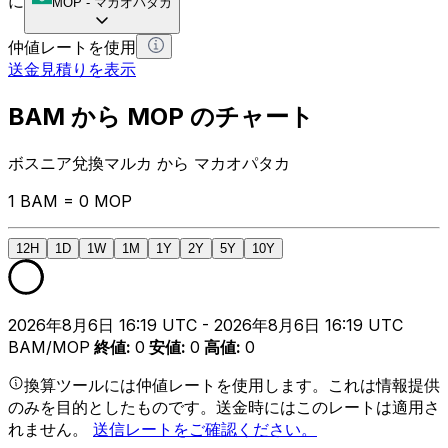
に
MOP
-
マカオパタカ
仲値レートを使用
送金見積りを表示
BAM から MOP のチャート
ボスニア兌換マルカ から マカオパタカ
1 BAM = 0 MOP
12H
1D
1W
1M
1Y
2Y
5Y
10Y
2026年8月6日 16:19 UTC - 2026年8月6日 16:19 UTC
BAM/MOP
終値
:
0
安値
:
0
高値
:
0
換算ツールには仲値レートを使用します。これは情報提供
のみを目的としたものです。送金時にはこのレートは適用さ
れません。
送信レートをご確認ください。