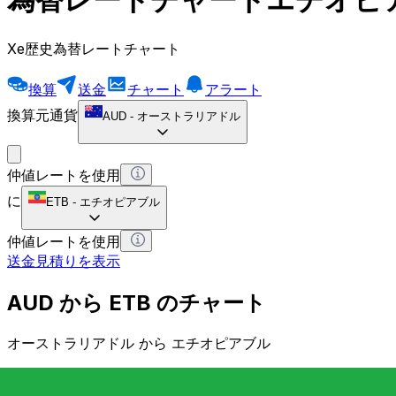
Xe歴史為替レートチャート
換算
送金
チャート
アラート
換算元通貨
AUD
-
オーストラリアドル
仲値レートを使用
に
ETB
-
エチオピアブル
仲値レートを使用
送金見積りを表示
AUD から ETB のチャート
オーストラリアドル から エチオピアブル
1 AUD = 0 ETB