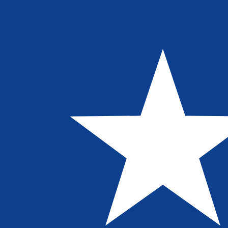
12H
1D
1W
1M
1Y
2Y
5Y
10Y
2026年8月8日 18:00 UTC - 2026年8月8日 18:00 UTC
AED/LRD
終値
:
0
安値
:
0
高値
:
0
換算ツールには仲値レートを使用します。これは情報提供
人気の アメリカドル (USD) ペア
為替情報
AED
-
エミラティディルハム
弊社の通貨ランキングによると、最も人気の エミラティディルハム 
す。
More
エミラティディルハム
info