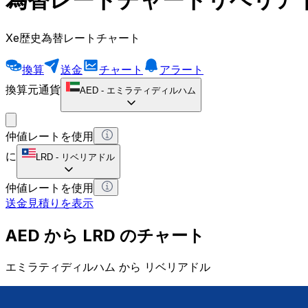
Xe歴史為替レートチャート
換算
送金
チャート
アラート
換算元通貨
AED
-
エミラティディルハム
仲値レートを使用
に
LRD
-
リベリアドル
仲値レートを使用
送金見積りを表示
AED から LRD のチャート
エミラティディルハム から リベリアドル
1 AED = 0 LRD