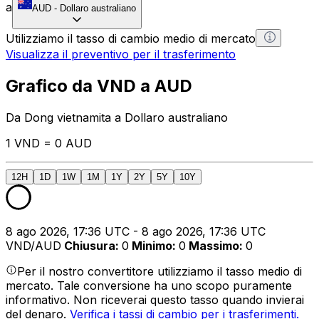
a
AUD
-
Dollaro australiano
Utilizziamo il tasso di cambio medio di mercato
Visualizza il preventivo per il trasferimento
Grafico da VND a AUD
Da Dong vietnamita a Dollaro australiano
1 VND = 0 AUD
12H
1D
1W
1M
1Y
2Y
5Y
10Y
8 ago 2026, 17:36 UTC - 8 ago 2026, 17:36 UTC
VND/AUD
Chiusura
:
0
Minimo
:
0
Massimo
:
0
Per il nostro convertitore utilizziamo il tasso medio di
mercato. Tale conversione ha uno scopo puramente
informativo. Non riceverai questo tasso quando invierai
del denaro.
Verifica i tassi di cambio per i trasferimenti.