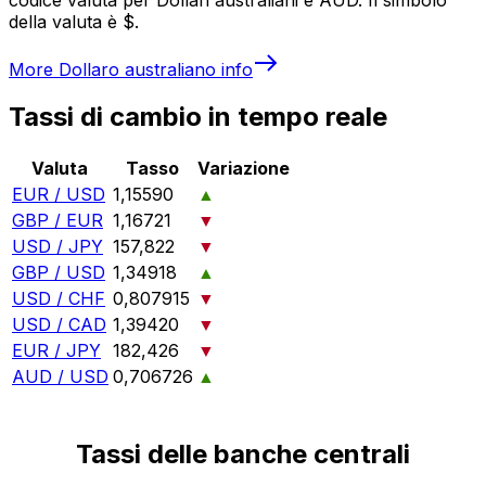
della valuta è $.
More
Dollaro australiano
info
Tassi di cambio in tempo reale
Valuta
Tasso
Variazione
EUR / USD
1,15590
▲
GBP / EUR
1,16721
▼
USD / JPY
157,822
▼
GBP / USD
1,34918
▲
USD / CHF
0,807915
▼
USD / CAD
1,39420
▼
EUR / JPY
182,426
▼
AUD / USD
0,706726
▲
Tassi delle banche centrali