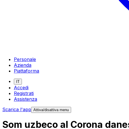
Personale
Azienda
Piattaforma
IT
Accedi
Registrati
Assistenza
Scarica l'app
Attiva/disattiva menu
Som uzbeco al Corona danes