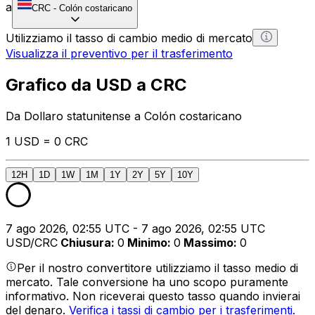
a
CRC
-
Colón costaricano
Utilizziamo il tasso di cambio medio di mercato
Visualizza il preventivo per il trasferimento
Grafico da USD a CRC
Da Dollaro statunitense a Colón costaricano
1 USD = 0 CRC
12H
1D
1W
1M
1Y
2Y
5Y
10Y
7 ago 2026, 02:55 UTC - 7 ago 2026, 02:55 UTC
USD/CRC
Chiusura
:
0
Minimo
:
0
Massimo
:
0
Per il nostro convertitore utilizziamo il tasso medio di
mercato. Tale conversione ha uno scopo puramente
informativo. Non riceverai questo tasso quando invierai
del denaro.
Verifica i tassi di cambio per i trasferimenti.