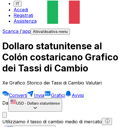
IT
Accedi
Registrati
Assistenza
Scarica l'app
Attiva/disattiva menu
Dollaro statunitense al
Colón costaricano Grafico
dei Tassi di Cambio
Xe Grafico Storico dei Tassi di Cambio Valutari
Converti
Invia
Grafici
Avvisi
Da
USD
-
Dollaro statunitense
Utilizziamo il tasso di cambio medio di mercato