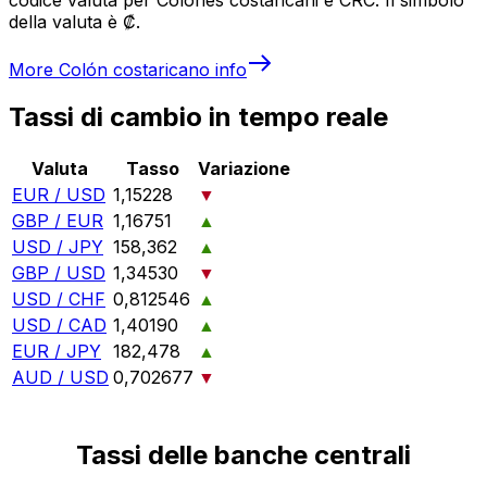
della valuta è ₡.
More
Colón costaricano
info
Tassi di cambio in tempo reale
Valuta
Tasso
Variazione
EUR / USD
1,15228
▼
GBP / EUR
1,16751
▲
USD / JPY
158,362
▲
GBP / USD
1,34530
▼
USD / CHF
0,812546
▲
USD / CAD
1,40190
▲
EUR / JPY
182,478
▲
AUD / USD
0,702677
▼
Tassi delle banche centrali