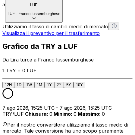
a
LUF
LUF
-
Franco lussemburghese
Utilizziamo il tasso di cambio medio di mercato
Visualizza il preventivo per il trasferimento
Grafico da TRY a LUF
Da Lira turca a Franco lussemburghese
1 TRY = 0 LUF
12H
1D
1W
1M
1Y
2Y
5Y
10Y
7 ago 2026, 15:25 UTC - 7 ago 2026, 15:25 UTC
TRY/LUF
Chiusura
:
0
Minimo
:
0
Massimo
:
0
Per il nostro convertitore utilizziamo il tasso medio di
mercato. Tale conversione ha uno scopo puramente