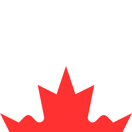
i mercato. Tale conversione ha uno scopo puramente informat
 (USD) popolari
ollaro surinamese più popolare è da SRD a USD. Il codice va