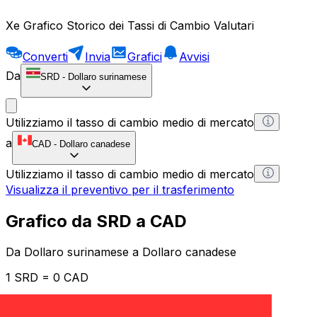
Xe Grafico Storico dei Tassi di Cambio Valutari
Converti
Invia
Grafici
Avvisi
Da
SRD
-
Dollaro surinamese
Utilizziamo il tasso di cambio medio di mercato
a
CAD
-
Dollaro canadese
Utilizziamo il tasso di cambio medio di mercato
Visualizza il preventivo per il trasferimento
Grafico da SRD a CAD
Da Dollaro surinamese a Dollaro canadese
1 SRD = 0 CAD
12H
1D
1W
1M
1Y
2Y
5Y
10Y