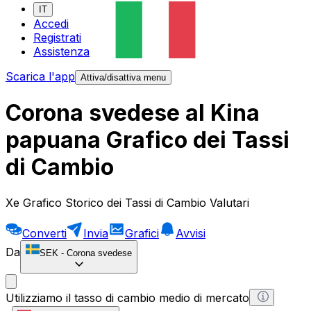
IT
Accedi
Registrati
Assistenza
Scarica l'app
Attiva/disattiva menu
Corona svedese al Kina
papuana Grafico dei Tassi
di Cambio
Xe Grafico Storico dei Tassi di Cambio Valutari
Converti
Invia
Grafici
Avvisi
Da
SEK
-
Corona svedese
Utilizziamo il tasso di cambio medio di mercato