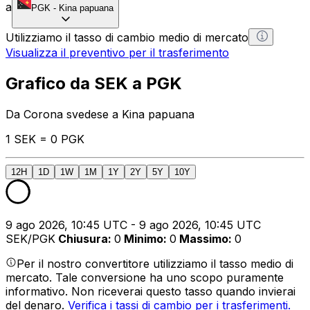
a
PGK
-
Kina papuana
Utilizziamo il tasso di cambio medio di mercato
Visualizza il preventivo per il trasferimento
Grafico da SEK a PGK
Da Corona svedese a Kina papuana
1 SEK = 0 PGK
12H
1D
1W
1M
1Y
2Y
5Y
10Y
9 ago 2026, 10:45 UTC - 9 ago 2026, 10:45 UTC
SEK/PGK
Chiusura
:
0
Minimo
:
0
Massimo
:
0
Per il nostro convertitore utilizziamo il tasso medio di
mercato. Tale conversione ha uno scopo puramente
informativo. Non riceverai questo tasso quando invierai
del denaro.
Verifica i tassi di cambio per i trasferimenti.