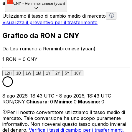
a
CNY
-
Renminbi cinese (yuan)
Utilizziamo il tasso di cambio medio di mercato
Visualizza il preventivo per il trasferimento
Grafico da RON a CNY
Da Leu rumeno a Renminbi cinese (yuan)
1 RON = 0 CNY
12H
1D
1W
1M
1Y
2Y
5Y
10Y
8 ago 2026, 18:43 UTC - 8 ago 2026, 18:43 UTC
RON/CNY
Chiusura
:
0
Minimo
:
0
Massimo
:
0
Per il nostro convertitore utilizziamo il tasso medio di
mercato. Tale conversione ha uno scopo puramente
informativo. Non riceverai questo tasso quando invierai
del denaro.
Verifica i tassi di cambio per i trasferimenti.