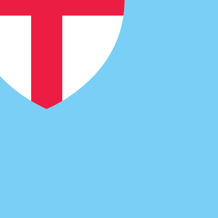
 per Dollari delle Figi è FJD. Il simbolo della valuta è $.
si delle banche centrali