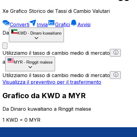
Xe Grafico Storico dei Tassi di Cambio Valutari
Converti
Invia
Grafici
Avvisi
Da
KWD
-
Dinaro kuwaitiano
Utilizziamo il tasso di cambio medio di mercato
a
MYR
-
Ringgit malese
Utilizziamo il tasso di cambio medio di mercato
Visualizza il preventivo per il trasferimento
Grafico da KWD a MYR
Da Dinaro kuwaitiano a Ringgit malese
1 KWD = 0 MYR
12H
1D
1W
1M
1Y
2Y
5Y
10Y