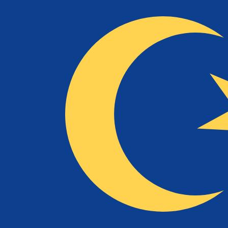
7 ago 2026, 05:25 UTC - 7 ago 2026, 05:25 UTC
KWD/MYR
Chiusura
:
0
Minimo
:
0
Massimo
:
0
Per il nostro convertitore utilizziamo il tasso medio d
denaro.
Verifica i tassi di cambio per i trasferimenti.
Coppie valutarie Dollaro statunitense
Informazioni sulla valuta
KWD
-
Dinaro kuwaitiano
Dalle nostre classifiche è emerso che il tasso di cambio D
KD.
More
Dinaro kuwaitiano
info