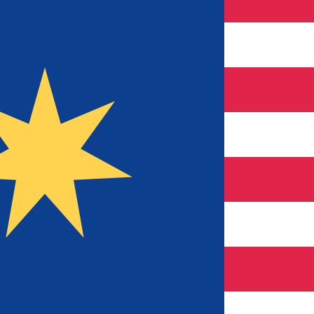
i mercato. Tale conversione ha uno scopo puramente informat
 (USD) popolari
inaro kuwaitiano più popolare è da KWD a USD. Il codice val