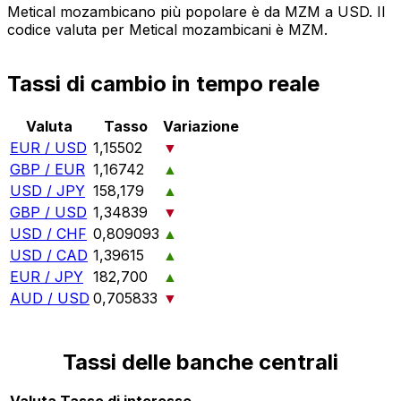
Metical mozambicano più popolare è da MZM a USD. Il
codice valuta per Metical mozambicani è MZM.
Tassi di cambio in tempo reale
Valuta
Tasso
Variazione
EUR / USD
1,15502
▼
GBP / EUR
1,16742
▲
USD / JPY
158,179
▲
GBP / USD
1,34839
▼
USD / CHF
0,809093
▲
USD / CAD
1,39615
▲
EUR / JPY
182,700
▲
AUD / USD
0,705833
▼
Tassi delle banche centrali
Valuta
Tasso di interesse