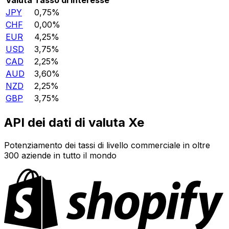
JPY
0,75%
CHF
0,00%
EUR
4,25%
USD
3,75%
CAD
2,25%
AUD
3,60%
NZD
2,25%
GBP
3,75%
API dei dati di valuta Xe
Potenziamento dei tassi di livello commerciale in oltre
300 aziende in tutto il mondo