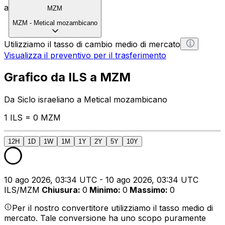
a
MZM
MZM
-
Metical mozambicano
Utilizziamo il tasso di cambio medio di mercato
Visualizza il preventivo per il trasferimento
Grafico da ILS a MZM
Da Siclo israeliano a Metical mozambicano
1 ILS = 0 MZM
12H
1D
1W
1M
1Y
2Y
5Y
10Y
10 ago 2026, 03:34 UTC - 10 ago 2026, 03:34 UTC
ILS/MZM
Chiusura
:
0
Minimo
:
0
Massimo
:
0
Per il nostro convertitore utilizziamo il tasso medio di
mercato. Tale conversione ha uno scopo puramente