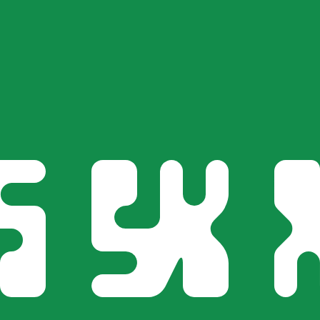
i mercato. Tale conversione ha uno scopo puramente informat
 (USD) popolari
iorino ungherese più popolare è da HUF a USD. Il codice val