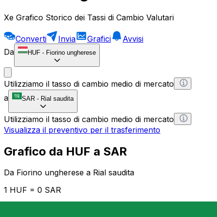
Xe Grafico Storico dei Tassi di Cambio Valutari
Converti
Invia
Grafici
Avvisi
Da
HUF
-
Fiorino ungherese
Utilizziamo il tasso di cambio medio di mercato
a
SAR
-
Rial saudita
Utilizziamo il tasso di cambio medio di mercato
Visualizza il preventivo per il trasferimento
Grafico da HUF a SAR
Da Fiorino ungherese a Rial saudita
1 HUF = 0 SAR
12H
1D
1W
1M
1Y
2Y
5Y
10Y