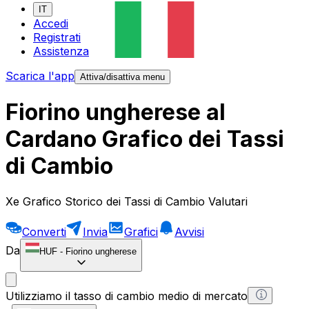
IT
Accedi
Registrati
Assistenza
Scarica l'app
Attiva/disattiva menu
Fiorino ungherese al
Cardano Grafico dei Tassi
di Cambio
Xe Grafico Storico dei Tassi di Cambio Valutari
Converti
Invia
Grafici
Avvisi
Da
HUF
-
Fiorino ungherese
Utilizziamo il tasso di cambio medio di mercato