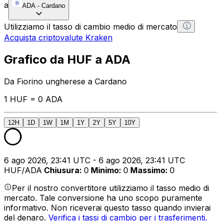
a
ADA
-
Cardano
Utilizziamo il tasso di cambio medio di mercato
Acquista criptovalute Kraken
Grafico da HUF a ADA
Da Fiorino ungherese a Cardano
1 HUF = 0 ADA
12H
1D
1W
1M
1Y
2Y
5Y
10Y
6 ago 2026, 23:41 UTC - 6 ago 2026, 23:41 UTC
HUF/ADA
Chiusura
:
0
Minimo
:
0
Massimo
:
0
Per il nostro convertitore utilizziamo il tasso medio di
mercato. Tale conversione ha uno scopo puramente
informativo. Non riceverai questo tasso quando invierai
del denaro.
Verifica i tassi di cambio per i trasferimenti.