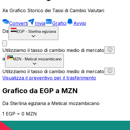
Xe Grafico Storico dei Tassi di Cambio Valutari
Converti
Invia
Grafici
Avvisi
Da
EGP
-
Sterlina egiziana
Utilizziamo il tasso di cambio medio di mercato
a
MZN
-
Metical mozambicano
Utilizziamo il tasso di cambio medio di mercato
Visualizza il preventivo per il trasferimento
Grafico da EGP a MZN
Da Sterlina egiziana a Metical mozambicano
1 EGP = 0 MZN
12H
1D
1W
1M
1Y
2Y
5Y
10Y