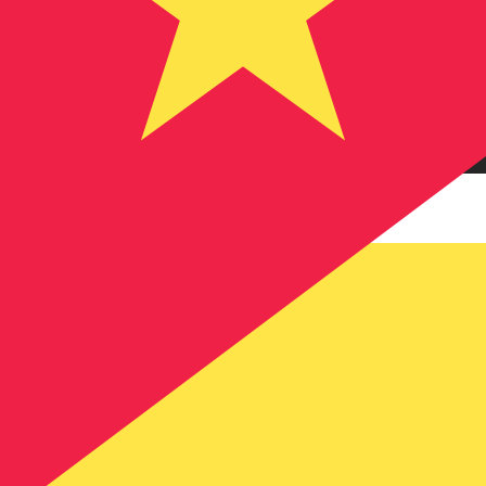
Dalle nostre classifiche è emerso che il tasso di cambio
valuta è MT.
More
Metical mozambicano
info
Tassi di cambio in tempo reale
Valuta
Tasso
Variazione
EUR / USD
1,15586
▲
GBP / EUR
1,16663
▼
USD / JPY
157,824
▼
GBP / USD
1,34846
▲
USD / CHF
0,807845
▼
USD / CAD
1,39414
▼
EUR / JPY
182,422
▼
AUD / USD
0,706698
▲
API dei dati di valuta Xe