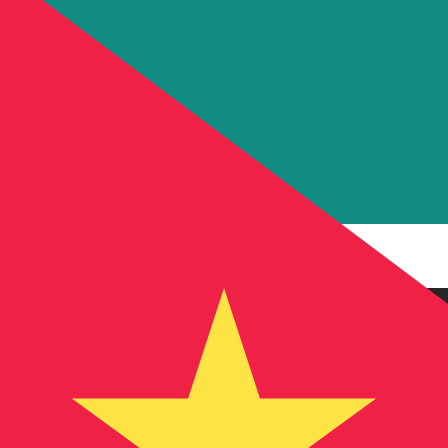
8 ago 2026, 04:47 UTC - 8 ago 2026, 04:47 UTC
EGP/MZN
Chiusura
:
0
Minimo
:
0
Massimo
:
0
Per il nostro convertitore utilizziamo il tasso medio d
denaro.
Verifica i tassi di cambio per i trasferimenti.
Coppie valutarie Dollaro statunitense
Informazioni sulla valuta
EGP
-
Sterlina egiziana
Dalle nostre classifiche è emerso che il tasso di cambio St
More
Sterlina egiziana
info
MZN
-
Metical mozambicano