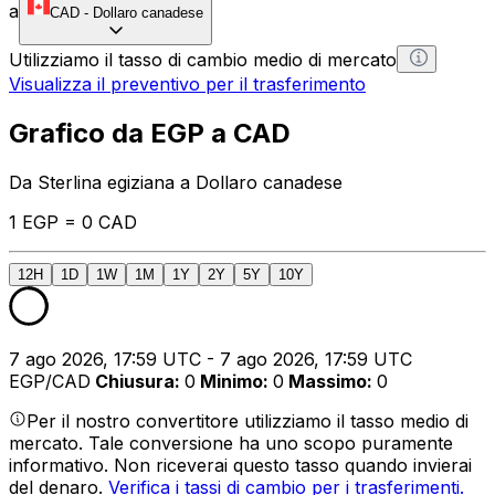
a
CAD
-
Dollaro canadese
Utilizziamo il tasso di cambio medio di mercato
Visualizza il preventivo per il trasferimento
Grafico da EGP a CAD
Da Sterlina egiziana a Dollaro canadese
1 EGP = 0 CAD
12H
1D
1W
1M
1Y
2Y
5Y
10Y
7 ago 2026, 17:59 UTC - 7 ago 2026, 17:59 UTC
EGP/CAD
Chiusura
:
0
Minimo
:
0
Massimo
:
0
Per il nostro convertitore utilizziamo il tasso medio di
mercato. Tale conversione ha uno scopo puramente
informativo. Non riceverai questo tasso quando invierai
del denaro.
Verifica i tassi di cambio per i trasferimenti.