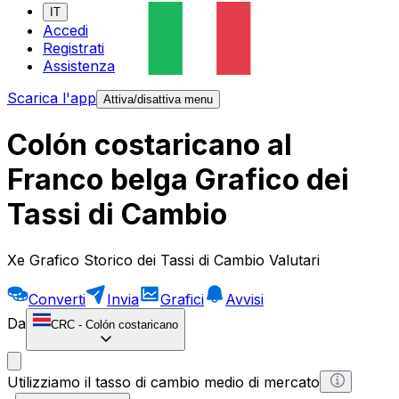
IT
Accedi
Registrati
Assistenza
Scarica l'app
Attiva/disattiva menu
Colón costaricano al
Franco belga Grafico dei
Tassi di Cambio
Xe Grafico Storico dei Tassi di Cambio Valutari
Converti
Invia
Grafici
Avvisi
Da
CRC
-
Colón costaricano
Utilizziamo il tasso di cambio medio di mercato