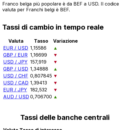
Franco belga più popolare è da BEF a USD. Il codice
valuta per Franchi belgi è BEF.
Tassi di cambio in tempo reale
Valuta
Tasso
Variazione
EUR / USD
1,15586
▲
GBP / EUR
1,16699
▼
USD / JPY
157,919
▼
GBP / USD
1,34888
▲
USD / CHF
0,807845
▼
USD / CAD
1,39413
▼
EUR / JPY
182,532
▼
AUD / USD
0,706700
▲
Tassi delle banche centrali
Valuta
Tasso di interesse