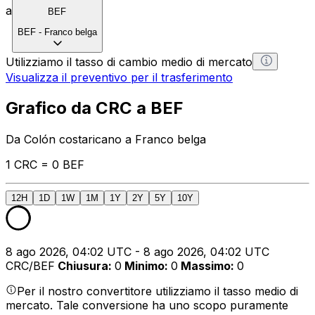
a
BEF
BEF
-
Franco belga
Utilizziamo il tasso di cambio medio di mercato
Visualizza il preventivo per il trasferimento
Grafico da CRC a BEF
Da Colón costaricano a Franco belga
1 CRC = 0 BEF
12H
1D
1W
1M
1Y
2Y
5Y
10Y
8 ago 2026, 04:02 UTC - 8 ago 2026, 04:02 UTC
CRC/BEF
Chiusura
:
0
Minimo
:
0
Massimo
:
0
Per il nostro convertitore utilizziamo il tasso medio di
mercato. Tale conversione ha uno scopo puramente