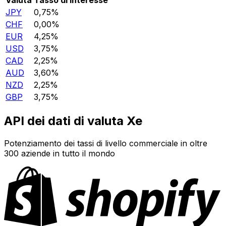
JPY
0,75%
CHF
0,00%
EUR
4,25%
USD
3,75%
CAD
2,25%
AUD
3,60%
NZD
2,25%
GBP
3,75%
API dei dati di valuta Xe
Potenziamento dei tassi di livello commerciale in oltre
300 aziende in tutto il mondo