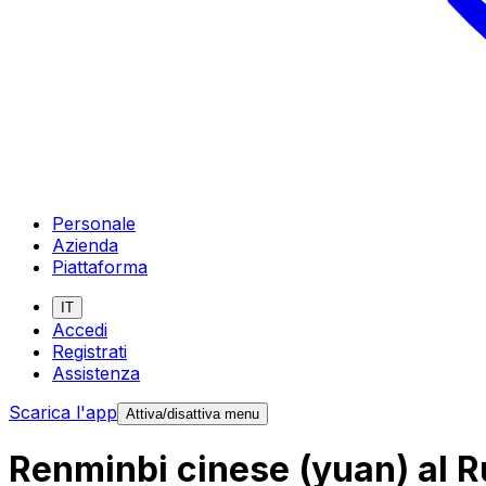
Personale
Azienda
Piattaforma
IT
Accedi
Registrati
Assistenza
Scarica l'app
Attiva/disattiva menu
Renminbi cinese (yuan) al R