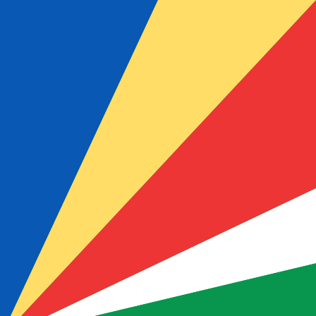
SCR
-
Rupia delle Seychelles
Dalle nostre classifiche è emerso che il tasso di cambio R
valuta è ₨.
More
Rupia delle Seychelles
info
Tassi di cambio in tempo reale
Valuta
Tasso
Variazione
EUR / USD
1,15589
▲
GBP / EUR
1,16717
▼
USD / JPY
157,824
▼
GBP / USD
1,34912
▲
USD / CHF
0,807845
▼
USD / CAD
1,39418
▼
EUR / JPY
182,426
▼
AUD / USD
0,706721
▲
API dei dati di valuta Xe