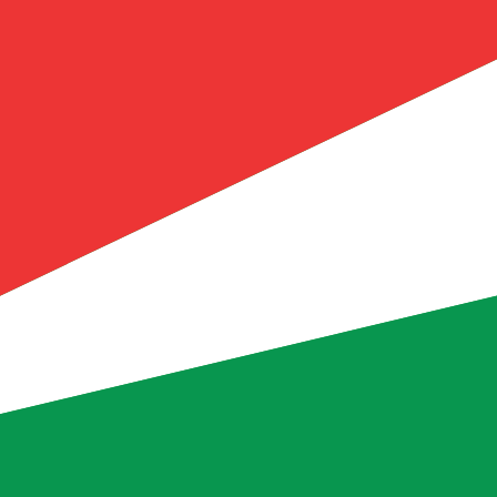
upia delle Seychelles più popolare è da SCR a USD. Il codic
Tas
Valuta
Tasso di interesse
JPY
0,75%
CHF
0,00%
EUR
4,25%
USD
3,75%
CAD
2,25%
AUD
3,60%
NZD
2,25%
GBP
3,75%