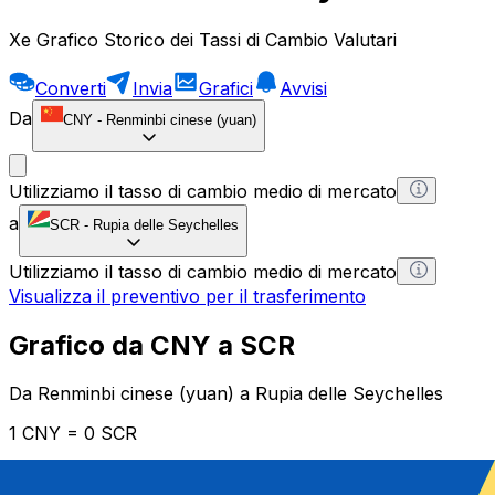
Xe Grafico Storico dei Tassi di Cambio Valutari
Converti
Invia
Grafici
Avvisi
Da
CNY
-
Renminbi cinese (yuan)
Utilizziamo il tasso di cambio medio di mercato
a
SCR
-
Rupia delle Seychelles
Utilizziamo il tasso di cambio medio di mercato
Visualizza il preventivo per il trasferimento
Grafico da CNY a SCR
Da Renminbi cinese (yuan) a Rupia delle Seychelles
1 CNY = 0 SCR
12H
1D
1W
1M
1Y
2Y
5Y
10Y