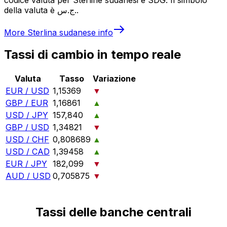
della valuta è ج.س..
More
Sterlina sudanese
info
Tassi di cambio in tempo reale
Valuta
Tasso
Variazione
EUR / USD
1,15369
▼
GBP / EUR
1,16861
▲
USD / JPY
157,840
▲
GBP / USD
1,34821
▼
USD / CHF
0,808689
▲
USD / CAD
1,39458
▲
EUR / JPY
182,099
▼
AUD / USD
0,705875
▼
Tassi delle banche centrali