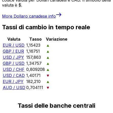
valuta è $.
More
Dollaro canadese
info
Tassi di cambio in tempo reale
Valuta
Tasso
Variazione
EUR / USD
1,15423
▲
GBP / EUR
1,16751
▲
USD / JPY
157,863
▲
GBP / USD
1,34757
▲
USD / CHF
0,809208
▲
USD / CAD
1,40171
▼
EUR / JPY
182,210
▲
AUD / USD
0,704111
▼
Tassi delle banche centrali