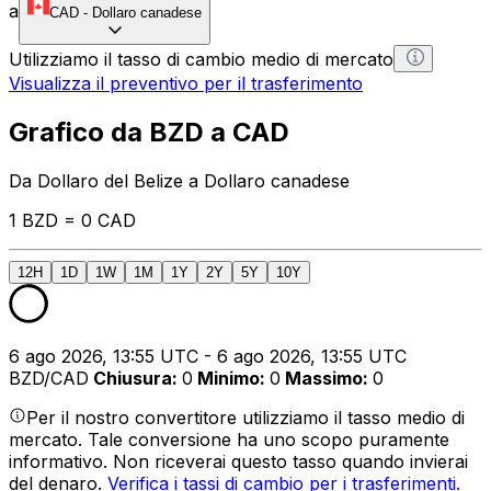
a
CAD
-
Dollaro canadese
Utilizziamo il tasso di cambio medio di mercato
Visualizza il preventivo per il trasferimento
Grafico da BZD a CAD
Da Dollaro del Belize a Dollaro canadese
1 BZD = 0 CAD
12H
1D
1W
1M
1Y
2Y
5Y
10Y
6 ago 2026, 13:55 UTC - 6 ago 2026, 13:55 UTC
BZD/CAD
Chiusura
:
0
Minimo
:
0
Massimo
:
0
Per il nostro convertitore utilizziamo il tasso medio di
mercato. Tale conversione ha uno scopo puramente
informativo. Non riceverai questo tasso quando invierai
del denaro.
Verifica i tassi di cambio per i trasferimenti.