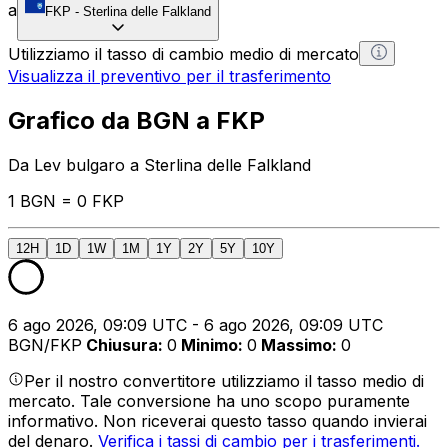
a
FKP
-
Sterlina delle Falkland
Utilizziamo il tasso di cambio medio di mercato
Visualizza il preventivo per il trasferimento
Grafico da BGN a FKP
Da Lev bulgaro a Sterlina delle Falkland
1 BGN = 0 FKP
12H
1D
1W
1M
1Y
2Y
5Y
10Y
6 ago 2026, 09:09 UTC - 6 ago 2026, 09:09 UTC
BGN/FKP
Chiusura
:
0
Minimo
:
0
Massimo
:
0
Per il nostro convertitore utilizziamo il tasso medio di
mercato. Tale conversione ha uno scopo puramente
informativo. Non riceverai questo tasso quando invierai
del denaro.
Verifica i tassi di cambio per i trasferimenti.