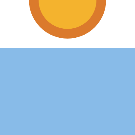
eso argentino più popolare è da ARS a USD. Il codice valuta
Tas
Valuta
Tasso di interesse
JPY
0,75%
CHF
0,00%
EUR
4,25%
USD
3,75%
CAD
2,25%
AUD
3,60%
NZD
2,25%
GBP
3,75%
 aziende in tutto il mondo