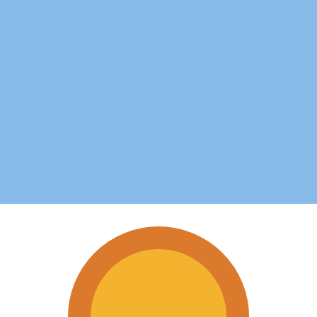
i mercato. Tale conversione ha uno scopo puramente informat
 (USD) popolari
Franco belga più popolare è da BEF a USD. Il codice valuta 