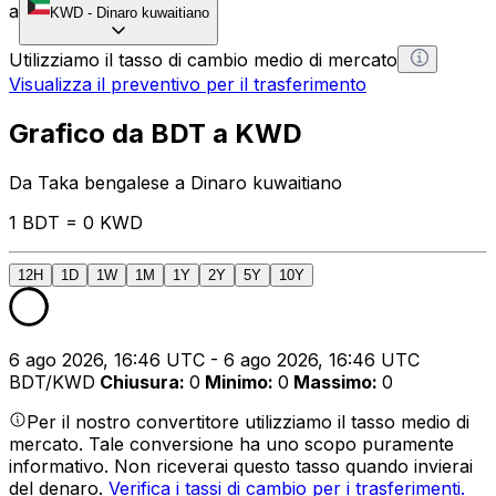
a
KWD
-
Dinaro kuwaitiano
Utilizziamo il tasso di cambio medio di mercato
Visualizza il preventivo per il trasferimento
Grafico da BDT a KWD
Da Taka bengalese a Dinaro kuwaitiano
1 BDT = 0 KWD
12H
1D
1W
1M
1Y
2Y
5Y
10Y
6 ago 2026, 16:46 UTC - 6 ago 2026, 16:46 UTC
BDT/KWD
Chiusura
:
0
Minimo
:
0
Massimo
:
0
Per il nostro convertitore utilizziamo il tasso medio di
mercato. Tale conversione ha uno scopo puramente
informativo. Non riceverai questo tasso quando invierai
del denaro.
Verifica i tassi di cambio per i trasferimenti.