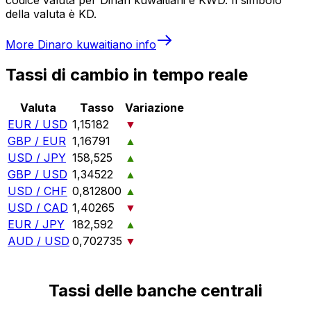
della valuta è KD.
More
Dinaro kuwaitiano
info
Tassi di cambio in tempo reale
Valuta
Tasso
Variazione
EUR / USD
1,15182
▼
GBP / EUR
1,16791
▲
USD / JPY
158,525
▲
GBP / USD
1,34522
▲
USD / CHF
0,812800
▲
USD / CAD
1,40265
▼
EUR / JPY
182,592
▲
AUD / USD
0,702735
▼
Tassi delle banche centrali