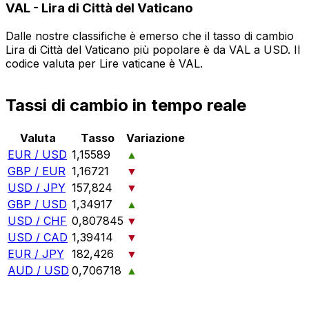
VAL
-
Lira di Città del Vaticano
Dalle nostre classifiche è emerso che il tasso di cambio
Lira di Città del Vaticano più popolare è da VAL a USD. Il
codice valuta per Lire vaticane è VAL.
Tassi di cambio in tempo reale
Valuta
Tasso
Variazione
EUR / USD
1,15589
▲
GBP / EUR
1,16721
▼
USD / JPY
157,824
▼
GBP / USD
1,34917
▲
USD / CHF
0,807845
▼
USD / CAD
1,39414
▼
EUR / JPY
182,426
▼
AUD / USD
0,706718
▲