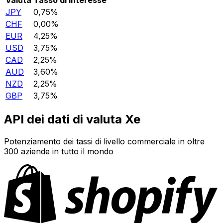
JPY
0,75%
CHF
0,00%
EUR
4,25%
USD
3,75%
CAD
2,25%
AUD
3,60%
NZD
2,25%
GBP
3,75%
API dei dati di valuta Xe
Potenziamento dei tassi di livello commerciale in oltre
300 aziende in tutto il mondo