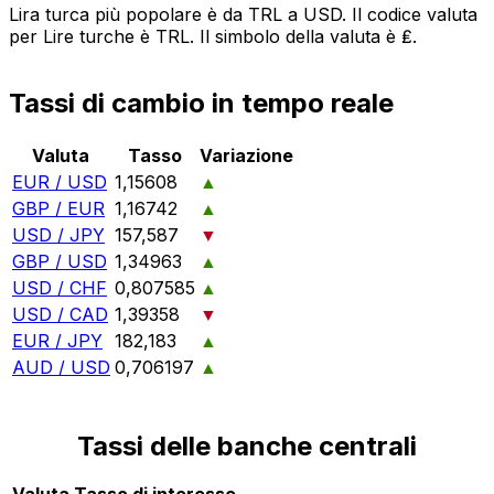
Lira turca più popolare è da TRL a USD. Il codice valuta
per Lire turche è TRL. Il simbolo della valuta è ₤.
Tassi di cambio in tempo reale
Valuta
Tasso
Variazione
EUR / USD
1,15608
▲
GBP / EUR
1,16742
▲
USD / JPY
157,587
▼
GBP / USD
1,34963
▲
USD / CHF
0,807585
▲
USD / CAD
1,39358
▼
EUR / JPY
182,183
▲
AUD / USD
0,706197
▲
Tassi delle banche centrali
Valuta
Tasso di interesse