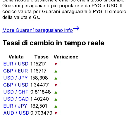
Guaraní paraguaiano più popolare è da PYG a USD. Il
codice valuta per Guaraní paraguaiani è PYG. Il simbolo
della valuta è Gs.
More
Guaraní paraguaiano
info
Tassi di cambio in tempo reale
Valuta
Tasso
Variazione
EUR / USD
1,15217
▼
GBP / EUR
1,16717
▲
USD / JPY
158,398
▲
GBP / USD
1,34477
▼
USD / CHF
0,811848
▲
USD / CAD
1,40240
▲
EUR / JPY
182,501
▲
AUD / USD
0,703479
▼