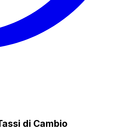
 Tassi di Cambio