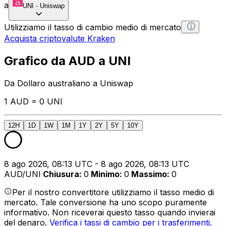
a
UNI
-
Uniswap
Utilizziamo il tasso di cambio medio di mercato
Acquista criptovalute Kraken
Grafico da AUD a UNI
Da Dollaro australiano a Uniswap
1 AUD = 0 UNI
12H
1D
1W
1M
1Y
2Y
5Y
10Y
8 ago 2026, 08:13 UTC - 8 ago 2026, 08:13 UTC
AUD/UNI
Chiusura
:
0
Minimo
:
0
Massimo
:
0
Per il nostro convertitore utilizziamo il tasso medio di
mercato. Tale conversione ha uno scopo puramente
informativo. Non riceverai questo tasso quando invierai
del denaro.
Verifica i tassi di cambio per i trasferimenti.