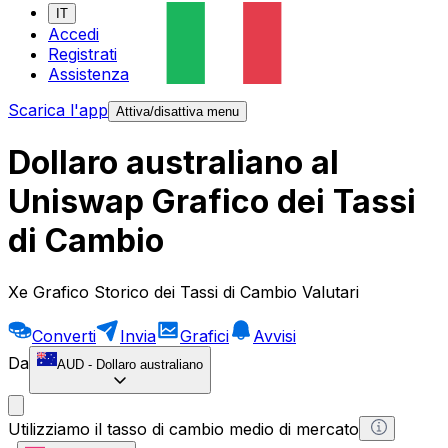
IT
Accedi
Registrati
Assistenza
Scarica l'app
Attiva/disattiva menu
Dollaro australiano al
Uniswap Grafico dei Tassi
di Cambio
Xe Grafico Storico dei Tassi di Cambio Valutari
Converti
Invia
Grafici
Avvisi
Da
AUD
-
Dollaro australiano
Utilizziamo il tasso di cambio medio di mercato